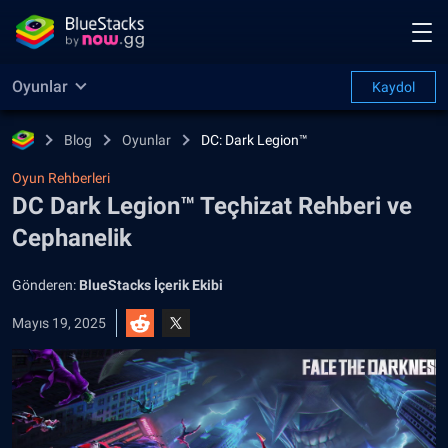
Oyunlar
Kaydol
Blog
Oyunlar
DC: Dark Legion™
Oyun Rehberleri
DC Dark Legion™ Teçhizat Rehberi ve
Cephanelik
Gönderen:
BlueStacks İçerik Ekibi
Mayıs 19, 2025