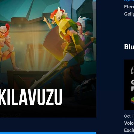
Eter
Geli
Blu
Oct 1
Voic
Excl