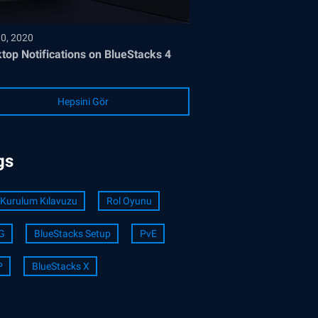
30, 2020
top Notifications on BlueStacks 4
Hepsini Gör
gs
Kurulum Kılavuzu
Rol Oyunu
G
BlueStacks Setup
PvE
P
BlueStacks X