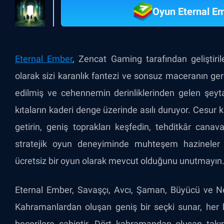
Oyun Eternal E
Eternal Ember
, Zencat Gaming tarafından geliştiri
olarak sizi karanlık fantezi ve sonsuz maceranın gerç
edilmiş ve cehennemin derinliklerinden gelen şeyta
kıtaların kaderi denge üzerinde asılı duruyor. Cesur 
getirin, geniş toprakları keşfedin, tehditkâr cana
stratejik oyun deneyiminde muhteşem hazineler e
ücretsiz bir oyun olarak mevcut olduğunu unutmayın.
Eternal Ember, Savaşçı, Avcı, Şaman, Büyücü ve Nec
Kahramanlardan oluşan geniş bir seçki sunar, her bi
becerilere sahiptir. Dört kahramandan oluşan takımlar