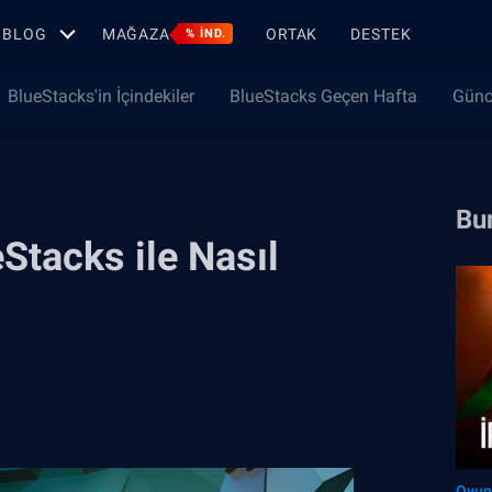
BLOG
MAĞAZA
ORTAK
DESTEK
% IND.
BlueStacks'in İçindekiler
BlueStacks Geçen Hafta
Günc
Bun
Stacks ile Nasıl
Oyun