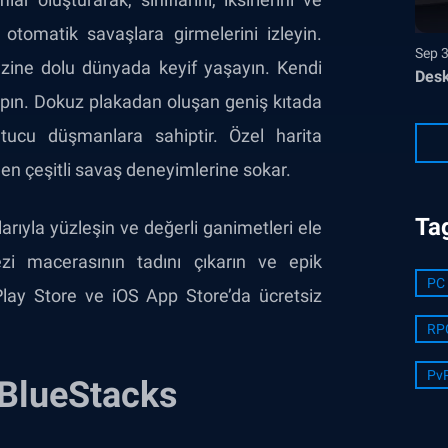
otomatik savaşlara girmelerini izleyin.
Sep 
zine dolu dünyada keyif yaşayın. Kendi
Desk
yapın. Dokuz plakadan oluşan geniş kıtada
kutucu düşmanlara sahiptir. Özel harita
den çeşitli savaş deneyimlerine sokar.
Ta
arıyla yüzleşin ve değerli ganimetleri ele
ezi macerasının tadını çıkarın ve epik
PC 
Play Store ve iOS App Store’da ücretsiz
RP
Pv
 BlueStacks