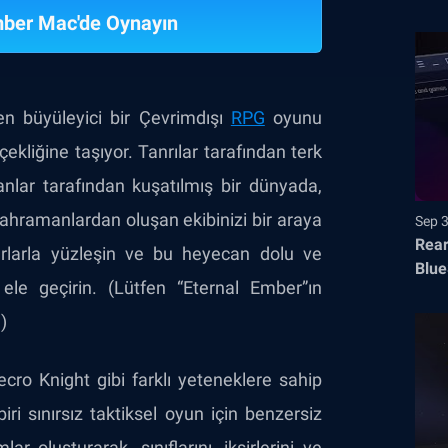
mber Mac'de Oynayın
len büyüleyici bir Çevrimdışı
RPG
oyunu
ekliğine taşıyor. Tanrılar tarafından terk
nlar tarafından kuşatılmış bir dünyada,
kahramanlardan oluşan ekibinizi bir araya
Sep 
Rear
varlarla yüzleşin ve bu heyecan dolu ve
Blue
le geçirin. (Lütfen “Eternal Ember”ın
)
ro Knight gibi farklı yeteneklere sahip
ri sınırsız taktiksel oyun için benzersiz
 oluşturarak, sınıflarını, iksirlerini ve