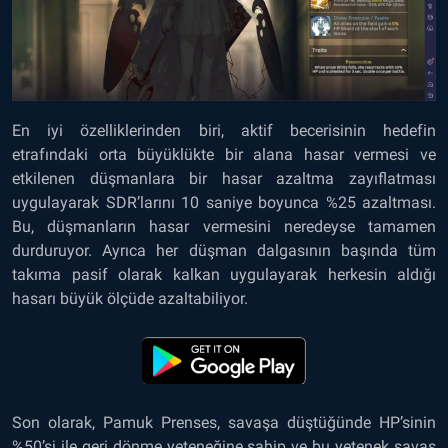
En iyi özelliklerinden biri, aktif becerisinin hedefin
etrafındaki orta büyüklükte bir alana hasar vermesi ve
etkilenen düşmanlara bir hasar azaltma zayıflatması
uygulayarak SDR’larını 10 saniye boyunca %25 azaltması.
Bu, düşmanların hasar vermesini neredeyse tamamen
durduruyor. Ayrıca her düşman dalgasının başında tüm
takıma pasif olarak kalkan uygulayarak herkesin aldığı
hasarı büyük ölçüde azaltabiliyor.
Son olarak, Pamuk Prenses, savaşa düştüğünde HP’sinin
%50’si ile geri dönme yeteneğine sahip ve bu yetenek savaş