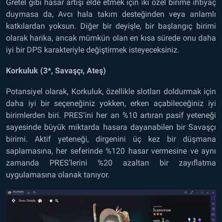
Gretel gibi hasar artışı elde etmek için iki özel birime ihtiyaç
duymasa da, Avcı hala takım desteğinden veya anlamlı
katkılardan yoksun. Diğer bir deyişle, bir başlangıç ​​birimi
olarak harika, ancak mümkün olan en kısa sürede onu daha
iyi bir DPS karakteriyle değiştirmek isteyeceksiniz.
Korkuluk (3*, Savaşçı, Ateş)
Potansiyel olarak, Korkuluk, özellikle slotları doldurmak için
daha iyi bir seçeneğiniz yokken, erken açabileceğiniz iyi
birimlerden biri. PRES’ini her an %10 artıran pasif yeteneği
sayesinde büyük miktarda hasara dayanabilen bir Savaşçı
birimi. Aktif yeteneği, dirgenini üç kez bir düşmana
saplamasına, her seferinde %120 hasar vermesine ve aynı
zamanda PRES’lerini %20 azaltan bir zayıflatma
uygulamasına olanak tanıyor.