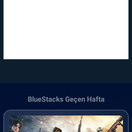
BlueStacks Geçen Hafta