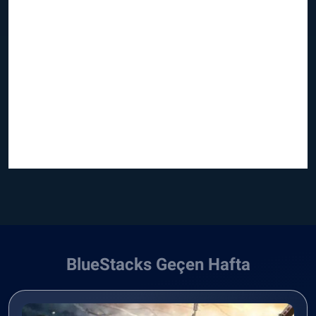
BlueStacks Geçen Hafta