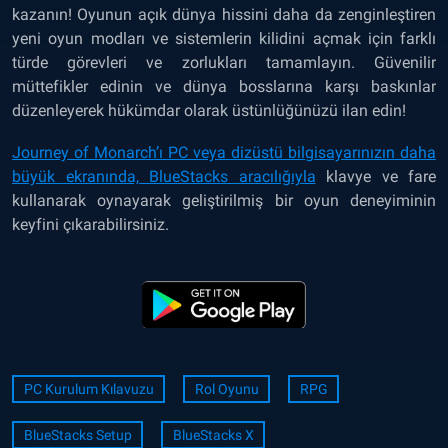
kazanın! Oyunun açık dünya hissini daha da zenginleştiren
yeni oyun modları ve sistemlerin kilidini açmak için farklı
türde görevleri ve zorlukları tamamlayın. Güvenilir
müttefikler edinin ve dünya bosslarına karşı baskınlar
düzenleyerek hükümdar olarak üstünlüğünüzü ilan edin!
Journey of Monarch’ı PC veya dizüstü bilgisayarınızın daha
büyük ekranında, BlueStacks aracılığıyla
klavye ve fare
kullanarak oynayarak geliştirilmiş bir oyun deneyiminin
keyfini çıkarabilirsiniz.
PC Kurulum Kılavuzu
Rol Oyunu
RPG
BlueStacks Setup
BlueStacks X