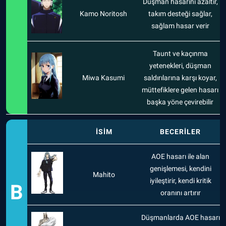
Düşman hasarını azaltır,
Kamo Noritosh
takım desteği sağlar,
sağlam hasar verir
Taunt ve kaçınma
yetenekleri, düşman
Miwa Kasumi
saldırılarına karşı koyar,
müttefiklere gelen hasarı
başka yöne çevirebilir
İSİM
BECERİLER
AOE hasarı ile alan
genişlemesi, kendini
Mahito
iyileştirir, kendi kritik
B
oranını artırır
Düşmanlarda AOE hasarı