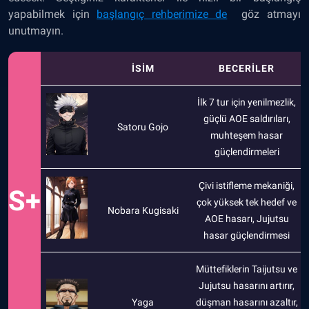
yapabilmek için
başlangıç rehberimize de
göz atmayı
unutmayın.
İSİM
BECERİLER
İlk 7 tur için yenilmezlik,
güçlü AOE saldırıları,
Satoru Gojo
muhteşem hasar
güçlendirmeleri
Çivi istifleme mekaniği,
S+
çok yüksek tek hedef ve
Nobara Kugisaki
AOE hasarı, Jujutsu
hasar güçlendirmesi
Müttefiklerin Taijutsu ve
Jujutsu hasarını artırır,
Yaga
düşman hasarını azaltır,