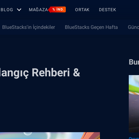
BLOG
MAĞAZA
ORTAK
DESTEK
% IND.
BlueStacks'in İçindekiler
BlueStacks Geçen Hafta
Günc
Bun
langıç Rehberi &
Oyun