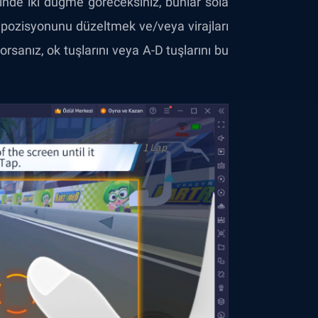
inde iki düğme göreceksiniz, bunlar sola
 pozisyonunu düzeltmek ve/veya virajları
rsanız, ok tuşlarını veya A-D tuşlarını bu