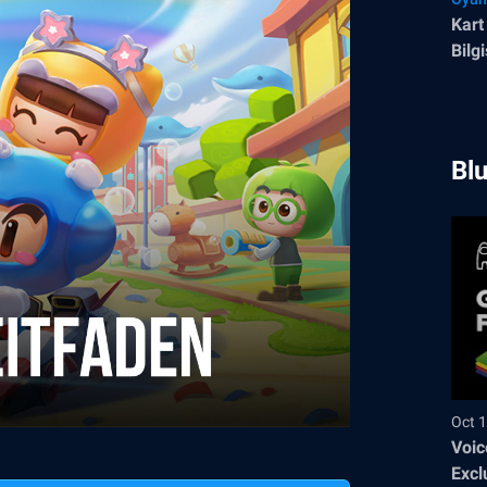
Kart
Bilg
Blu
Oct 1
Voic
Excl