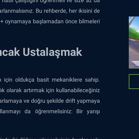
nasıl çalıştığını öğrenmeli ve size az da
rlanmalısınız. Bu rehberde, her ikisini de
sh+ oynamaya başlamadan önce bilmeleri
Ancak Ustalaşmak
ı için oldukça basit mekaniklere sahip.
k olarak artırmak için kullanabileceğiniz
arlamaya ve doğru şekilde drift yapmaya
llanmayı da öğrenmelisiniz: Bir yarışı