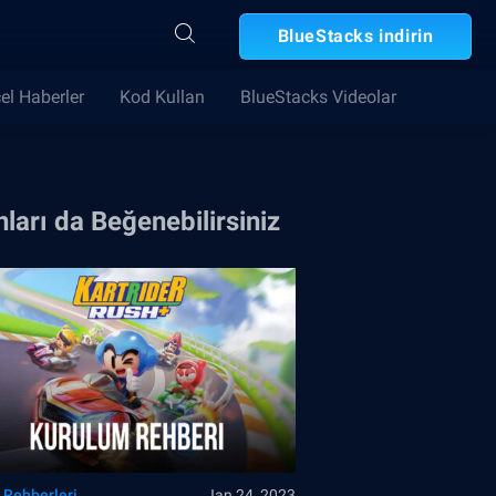
BlueStacks indirin
el Haberler
Kod Kullan
BlueStacks Videolar
ları da Beğenebilirsiniz
 Rehberleri
Jan 24, 2023