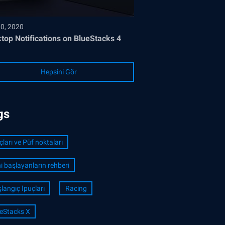
30, 2020
top Notifications on BlueStacks 4
Hepsini Gör
gs
çları ve Püf noktaları
i başlayanların rehberi
langıç İpuçları
Racing
eStacks X