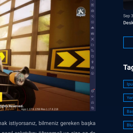
Sep 
Desk
Ta
Ipu
Yen
Baş
mak istiyorsanız, bilmeniz gereken başka
Blu