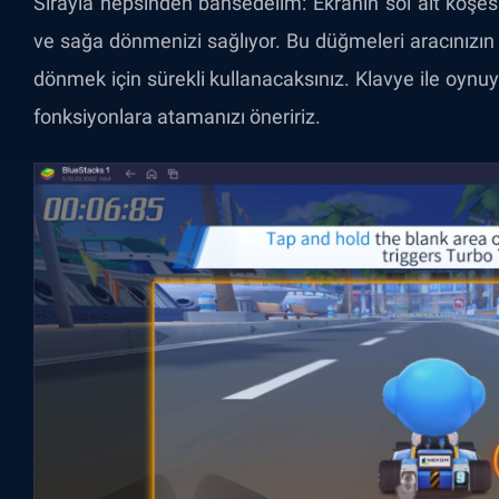
Sırayla hepsinden bahsedelim: Ekranın sol alt köşes
ve sağa dönmenizi sağlıyor. Bu düğmeleri aracınızın
dönmek için sürekli kullanacaksınız. Klavye ile oynuyo
fonksiyonlara atamanızı öneririz.