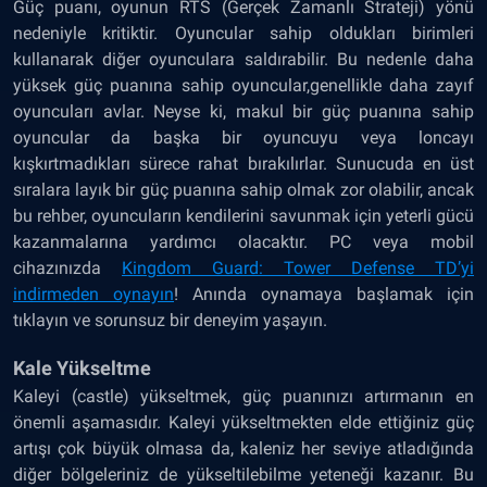
Güç puanı, oyunun RTS (Gerçek Zamanlı Strateji) yönü
nedeniyle kritiktir. Oyuncular sahip oldukları birimleri
kullanarak diğer oyunculara saldırabilir. Bu nedenle daha
yüksek güç puanına sahip oyuncular,genellikle daha zayıf
oyuncuları avlar. Neyse ki, makul bir güç puanına sahip
oyuncular da başka bir oyuncuyu veya loncayı
kışkırtmadıkları sürece rahat bırakılırlar. Sunucuda en üst
sıralara layık bir güç puanına sahip olmak zor olabilir, ancak
bu rehber, oyuncuların kendilerini savunmak için yeterli gücü
kazanmalarına yardımcı olacaktır. PC veya mobil
cihazınızda
Kingdom Guard: Tower Defense TD’yi
indirmeden oynayın
! Anında oynamaya başlamak için
tıklayın ve sorunsuz bir deneyim yaşayın.
Kale Yükseltme
Kaleyi (castle) yükseltmek, güç puanınızı artırmanın en
önemli aşamasıdır. Kaleyi yükseltmekten elde ettiğiniz güç
artışı çok büyük olmasa da, kaleniz her seviye atladığında
diğer bölgeleriniz de yükseltilebilme yeteneği kazanır. Bu