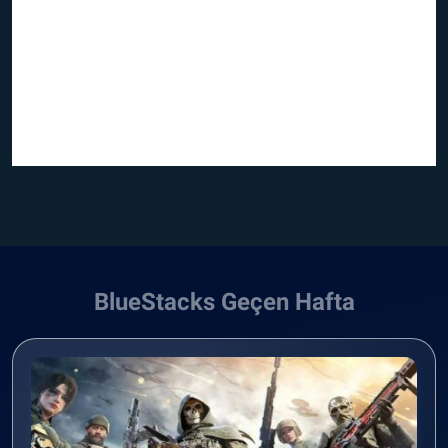
BlueStacks Geçen Hafta