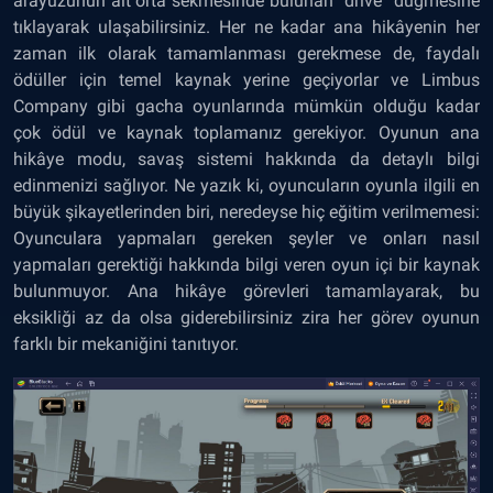
arayüzünün alt orta sekmesinde bulunan “drive” düğmesine
tıklayarak ulaşabilirsiniz. Her ne kadar ana hikâyenin her
zaman ilk olarak tamamlanması gerekmese de, faydalı
ödüller için temel kaynak yerine geçiyorlar ve Limbus
Company gibi gacha oyunlarında mümkün olduğu kadar
çok ödül ve kaynak toplamanız gerekiyor. Oyunun ana
hikâye modu, savaş sistemi hakkında da detaylı bilgi
edinmenizi sağlıyor. Ne yazık ki, oyuncuların oyunla ilgili en
büyük şikayetlerinden biri, neredeyse hiç eğitim verilmemesi:
Oyunculara yapmaları gereken şeyler ve onları nasıl
yapmaları gerektiği hakkında bilgi veren oyun içi bir kaynak
bulunmuyor. Ana hikâye görevleri tamamlayarak, bu
eksikliği az da olsa giderebilirsiniz zira her görev oyunun
farklı bir mekaniğini tanıtıyor.