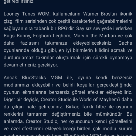
getirebilirsiniz.
Looney Tunes WOM, kullanıcıların Warner Bros’un ikonik
çizgi film serisinden çok çeşitli karakterleri çağırabilmelerini
sağlayan sıra tabanlı bir RPG’dir. Sayısız seviyede ilerlerken
Bugs Bunny, Foghorn Leghorn, Marvin the Martian ve çok
daha fazlasını takımınıza ekleyebileceksiniz. Gacha
oyunlarında olduğu gibi, en iyi birimlerin kilidini açmak ve
durdurulamaz takımlar oluşturmak için sürekli oynamaya
devam etmeniz gerekiyor.
Ancak BlueStacks MGM ile, oyuna kendi benzersiz
modlarımızı ekleyebilir ve belirli koşullar gerçekleştiğinde,
oyunun ekranlarına benzersiz görsel efektler ekleyebiliriz.
Diğer bir deyişle, Creator Studio ile World of Mayhem’i daha
da çılgın hale getirebiliriz. Birkaç farklı filtre ile oyunun
renklerini tamamen değiştirmeniz bile mümkündür. Bu
anlamda, Creator Studio, her oyuncunun kendi görsellerini
ve özel efektlerini ekleyebileceği birden çok modlu sürüm
oluşturmanıza olanak tanır. BlueStacks MGM’nin en iyi yanı