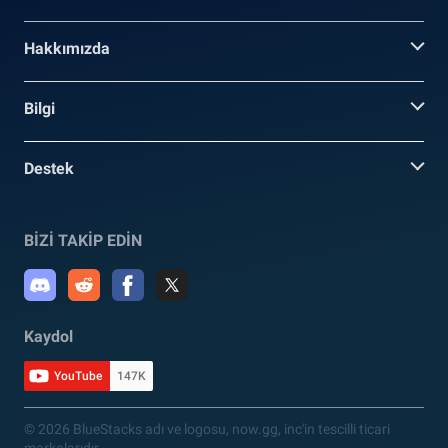
Hakkımızda
Bilgi
Destek
BİZİ TAKİP EDİN
Kaydol
YouTube
147K
© 2026 BlueStacks adı ve logosu, now.gg, inc'in tescilli ticari
markalarıdır.