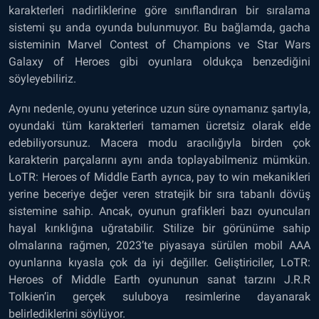
karakterleri nadirliklerine göre sınıflandıran bir sıralama
sistemi şu anda oyunda bulunmuyor. Bu bağlamda, gacha
sisteminin Marvel Contest of Champions ve Star Wars
Galaxy of Heroes gibi oyunlara oldukça benzediğini
söyleyebiliriz.
Aynı nedenle, oyunu yeterince uzun süre oynamanız şartıyla,
oyundaki tüm karakterleri tamamen ücretsiz olarak elde
edebiliyorsunuz. Macera modu aracılığıyla birden çok
karakterin parçalarını aynı anda toplayabilmeniz mümkün.
LoTR: Heroes of Middle Earth ayrıca, pay to win mekanikleri
yerine beceriye değer veren stratejik bir sıra tabanlı dövüş
sistemine sahip. Ancak, oyunun grafikleri bazı oyuncuları
hayal kırıklığına uğratabilir. Stilize bir görünüme sahip
olmalarına rağmen, 2023’te piyasaya sürülen mobil AAA
oyunlarına kıyasla çok da iyi değiller. Geliştiriciler, LoTR:
Heroes of Middle Earth oyununun sanat tarzını J.R.R
Tolkien’in gerçek suluboya resimlerine dayanarak
belirlediklerini söylüyor.