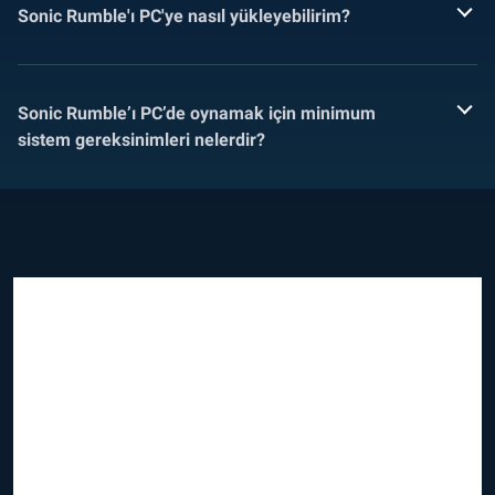
Sonic Rumble'ı PC'ye nasıl yükleyebilirim?
Sonic Rumble’ı PC’de oynamak için minimum
sistem gereksinimleri nelerdir?