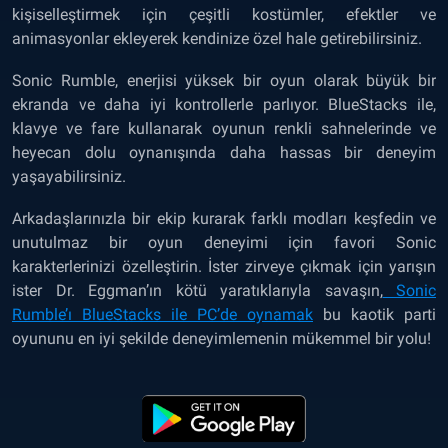
kişiselleştirmek için çeşitli kostümler, efektler ve
animasyonlar ekleyerek kendinize özel hale getirebilirsiniz.
Sonic Rumble, enerjisi yüksek bir oyun olarak büyük bir
ekranda ve daha iyi kontrollerle parlıyor. BlueStacks ile,
klavye ve fare kullanarak oyunun renkli sahnelerinde ve
heyecan dolu oynanışında daha hassas bir deneyim
yaşayabilirsiniz.
Arkadaşlarınızla bir ekip kurarak farklı modları keşfedin ve
unutulmaz bir oyun deneyimi için favori Sonic
karakterlerinizi özelleştirin. İster zirveye çıkmak için yarışın
ister Dr. Eggman’ın kötü yaratıklarıyla savaşın,
Sonic
Rumble’ı BlueStacks ile PC’de oynamak
bu kaotik parti
oyununu en iyi şekilde deneyimlemenin mükemmel bir yolu!