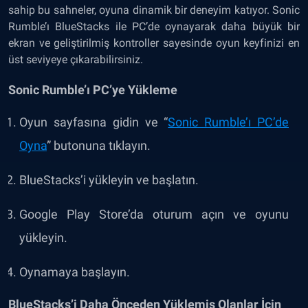
sahip bu sahneler, oyuna dinamik bir deneyim katıyor. Sonic
Rumble’ı BlueStacks ile PC’de oynayarak daha büyük bir
ekran ve geliştirilmiş kontroller sayesinde oyun keyfinizi en
üst seviyeye çıkarabilirsiniz.
Sonic Rumble’ı PC’ye Yükleme
Oyun sayfasına gidin ve “
Sonic Rumble’ı PC’de
Oyna
” butonuna tıklayın.
BlueStacks’i yükleyin ve başlatın.
Google Play Store’da oturum açın ve oyunu
yükleyin.
Oynamaya başlayın.
BlueStacks’i Daha Önceden Yüklemiş Olanlar İçin