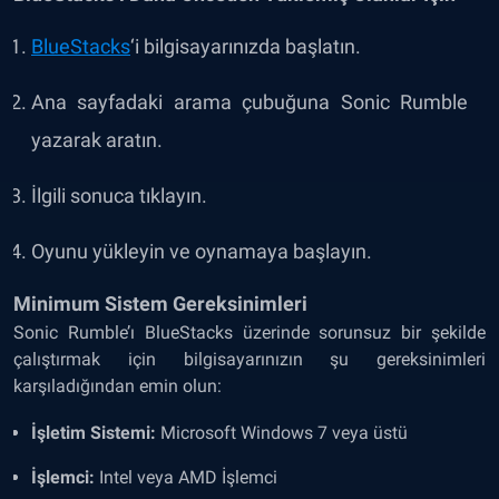
BlueStacks
‘i bilgisayarınızda başlatın.
Ana sayfadaki arama çubuğuna Sonic Rumble
yazarak aratın.
İlgili sonuca tıklayın.
Oyunu yükleyin ve oynamaya başlayın.
Minimum Sistem Gereksinimleri
Sonic Rumble’ı BlueStacks üzerinde sorunsuz bir şekilde
çalıştırmak için bilgisayarınızın şu gereksinimleri
karşıladığından emin olun:
İşletim Sistemi:
Microsoft Windows 7 veya üstü
İşlemci:
Intel veya AMD İşlemci