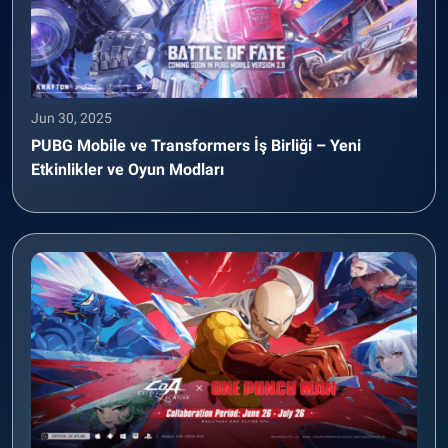
Jun 30, 2025
PUBG Mobile ve Transformers İş Birliği – Yeni
Etkinlikler ve Oyun Modları