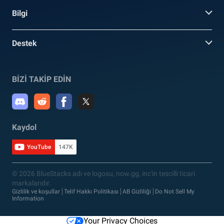
Bilgi
Destek
BİZİ TAKİP EDİN
Kaydol
YouTube
147K
© 2026 BlueStacks adı ve logosu, now.gg, inc'in tescilli ticari
markalarıdır.
Gizlilik ve koşullar
Telif Hakkı Politikası
AB Gizliliği
Do Not Sell My
Information
Your Privacy Choices