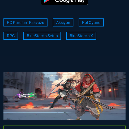
PC Kurulum Kılavuzu
Aksiyon
Rol Oyunu
RPG
BlueStacks Setup
BlueStacks X