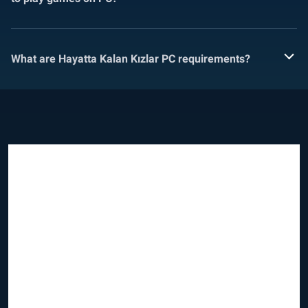
What are Hayatta Kalan Kızlar PC requirements?