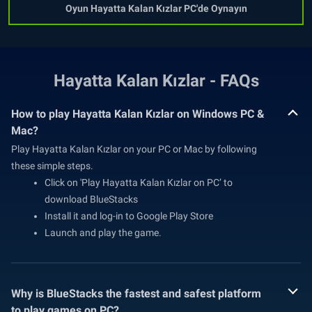
Oyun Hayatta Kalan Kızlar PC'de Oynayın
Hayatta Kalan Kızlar - FAQs
How to play Hayatta Kalan Kızlar on Windows PC &
Mac?
Play Hayatta Kalan Kızlar on your PC or Mac by following
these simple steps.
Click on 'Play Hayatta Kalan Kızlar on PC’ to
download BlueStacks
Install it and log-in to Google Play Store
Launch and play the game.
Why is BlueStacks the fastest and safest platform
to play games on PC?