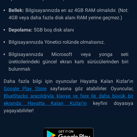
Bellek:
Bilgisayarınızda en az 4GB RAM olmalıdır. (Not:
4GB veya daha fazla disk alanı RAM yerine geçmez.)
Depolama:
5GB boş disk alanı
Bilgisayarınızda Yönetici rolünde olmalısınız.
Bilgisayarınızda Microsoft veya yonga seti
üreticilerindeki güncel ekran kartı sürücülerinden biri
bulunmalı
Daha fazla bilgi için oyuncular Hayatta Kalan Kızlar’ın
Google Play Store
sayfasına göz atabilirler. Oyuncular,
BlueStacks aracılığıyla klavye ve fare ile daha büyük bir
ekranda Hayatta Kalan Kızlar’ın
keyfini doyasıya
yaşayabilirler!