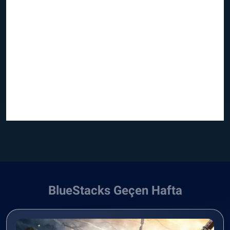
BlueStacks Geçen Hafta