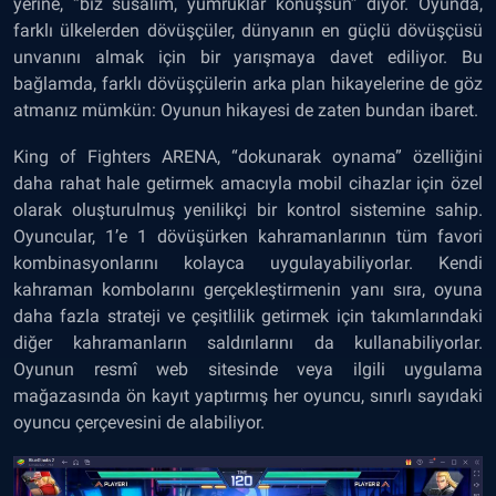
yerine, “biz susalım, yumruklar konuşsun” diyor. Oyunda,
farklı ülkelerden dövüşçüler, dünyanın en güçlü dövüşçüsü
unvanını almak için bir yarışmaya davet ediliyor. Bu
bağlamda, farklı dövüşçülerin arka plan hikayelerine de göz
atmanız mümkün: Oyunun hikayesi de zaten bundan ibaret.
King of Fighters ARENA, “dokunarak oynama” özelliğini
daha rahat hale getirmek amacıyla mobil cihazlar için özel
olarak oluşturulmuş yenilikçi bir kontrol sistemine sahip.
Oyuncular, 1’e 1 dövüşürken kahramanlarının tüm favori
kombinasyonlarını kolayca uygulayabiliyorlar. Kendi
kahraman kombolarını gerçekleştirmenin yanı sıra, oyuna
daha fazla strateji ve çeşitlilik getirmek için takımlarındaki
diğer kahramanların saldırılarını da kullanabiliyorlar.
Oyunun resmî web sitesinde veya ilgili uygulama
mağazasında ön kayıt yaptırmış her oyuncu, sınırlı sayıdaki
oyuncu çerçevesini de alabiliyor.