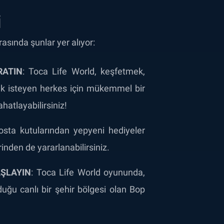
i
asında şunlar yer alıyor:
RATIN
: Toca Life World, keşfetmek,
mak isteyen herkes için mükemmel bir
hatlayabilirsiniz!
sta kutularından yepyeni hediyeler
rinden de yararlanabilirsiniz.
AŞLAYIN
: Toca Life World oyununda,
uğu canlı bir şehir bölgesi olan Bop