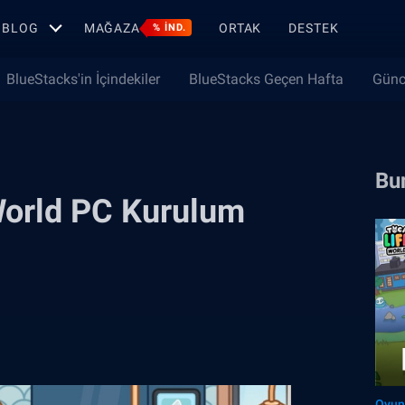
BLOG
MAĞAZA
ORTAK
DESTEK
% IND.
BlueStacks'in İçindekiler
BlueStacks Geçen Hafta
Günc
Bun
 World PC Kurulum
Oyun