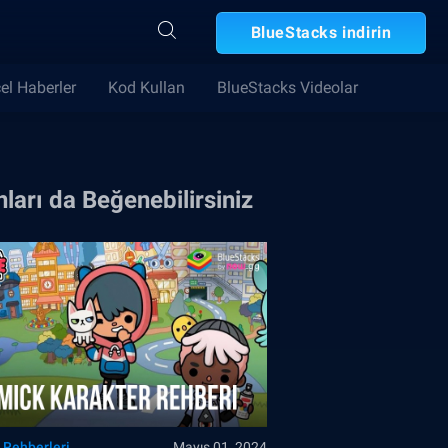
BlueStacks indirin
el Haberler
Kod Kullan
BlueStacks Videolar
ları da Beğenebilirsiniz
 Rehberleri
Mayıs 01, 2024