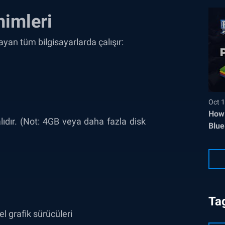
imleri
yan tüm bilgisayarlarda çalışır:
Oct 1
How 
ıdır. (Not: 4GB veya daha fazla disk
Blue
Ta
l grafik sürücüleri