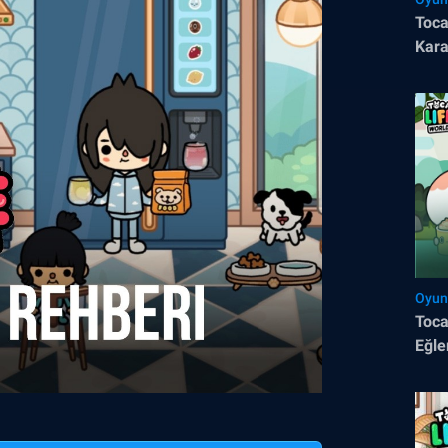
Toca
Kara
Hikâ
Oyun
Toca
Eğle
Tavs