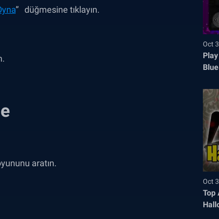
Oyna
”
düğmesine tıklayın.
Oct 3
Play
n.
Blue
se
yununu aratın.
Oct 3
Top 
Hall