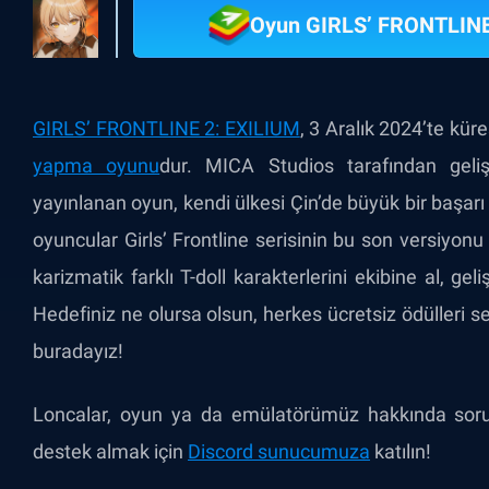
Oyun GIRLS’ FRONTLINE
GIRLS’ FRONTLINE 2: EXILIUM
, 3 Aralık 2024’te kür
yapma oyunu
dur. MICA Studios tarafından geliş
yayınlanan oyun, kendi ülkesi Çin’de büyük bir başarı 
oyuncular Girls’ Frontline serisinin bu son versiyonu
karizmatik farklı T-doll karakterlerini ekibine al, gel
Hedefiniz ne olursa olsun, herkes ücretsiz ödülleri s
buradayız!
Loncalar, oyun ya da emülatörümüz hakkında sorul
destek almak için
Discord sunucumuza
katılın!