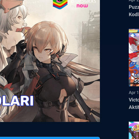
Puzz
Kodl
Apr 1
Vict
Akti