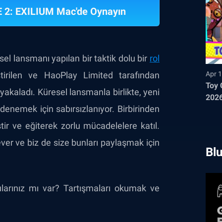
 2: EXILIUM Mac'de Oynayın
esel lansmanı yapılan bir taktik dolu bir
rol
tirilen ve HaoPlay Limited tarafından
Apr 1
Toy 
yakaladı. Küresel lansmanla birlikte, yeni
2026
 denemek için sabırsızlanıyor. Birbirinden
iştir ve eğiterek zorlu mücadelelere katıl.
ever ve biz de size bunları paylaşmak için
Blu
arınız mı var? Tartışmaları okumak ve