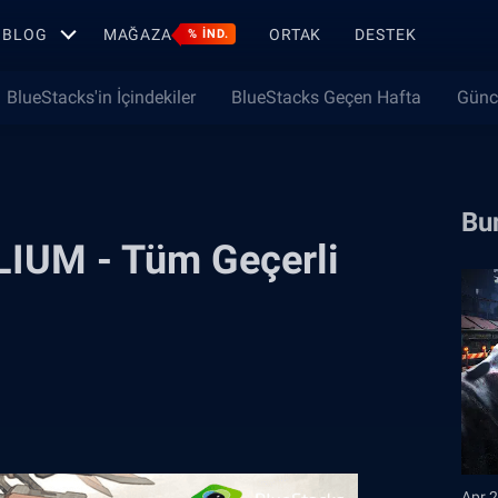
BLOG
MAĞAZA
ORTAK
DESTEK
% IND.
BlueStacks'in İçindekiler
BlueStacks Geçen Hafta
Günc
Bun
LIUM - Tüm Geçerli
Apr 2