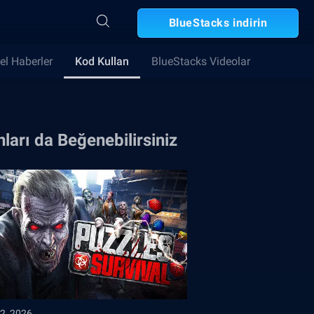
BlueStacks indirin
el Haberler
Kod Kullan
BlueStacks Videolar
ları da Beğenebilirsiniz
2, 2026