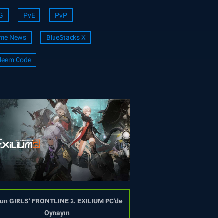
G
PvE
PvP
me News
BlueStacks X
deem Code
un GIRLS’ FRONTLINE 2: EXILIUM PC'de
Oynayın