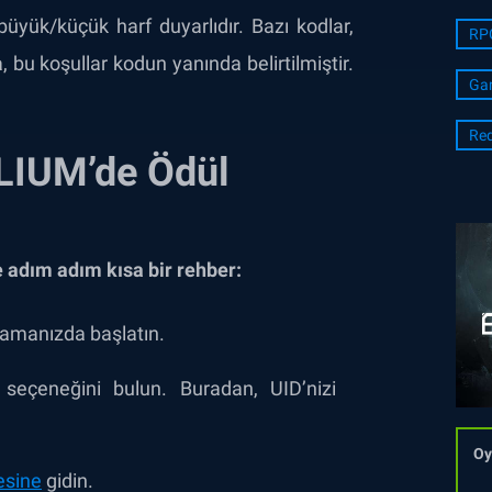
üyük/küçük harf duyarlıdır. Bazı kodlar,
RP
a, bu koşullar kodun yanında belirtilmiştir.
Ga
Re
LIUM’de Ödül
e adım adım kısa bir rehber:
lamanızda başlatın.
seçeneğini bulun. Buradan, UID’nizi
Oy
esine
gidin.