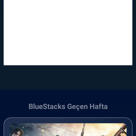
BlueStacks Geçen Hafta