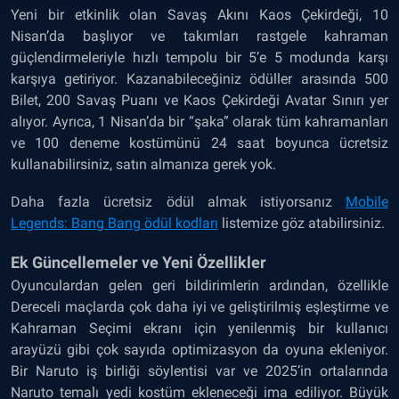
Yeni bir etkinlik olan Savaş Akını Kaos Çekirdeği, 10
Nisan’da başlıyor ve takımları rastgele kahraman
güçlendirmeleriyle hızlı tempolu bir 5’e 5 modunda karşı
karşıya getiriyor. Kazanabileceğiniz ödüller arasında 500
Bilet, 200 Savaş Puanı ve Kaos Çekirdeği Avatar Sınırı yer
alıyor. Ayrıca, 1 Nisan’da bir “şaka” olarak tüm kahramanları
ve 100 deneme kostümünü 24 saat boyunca ücretsiz
kullanabilirsiniz, satın almanıza gerek yok.
Daha fazla ücretsiz ödül almak istiyorsanız
Mobile
Legends: Bang Bang ödül kodları
listemize göz atabilirsiniz.
Ek Güncellemeler ve Yeni Özellikler
Oyunculardan gelen geri bildirimlerin ardından, özellikle
Dereceli maçlarda çok daha iyi ve geliştirilmiş eşleştirme ve
Kahraman Seçimi ekranı için yenilenmiş bir kullanıcı
arayüzü gibi çok sayıda optimizasyon da oyuna ekleniyor.
Bir Naruto iş birliği söylentisi var ve 2025’in ortalarında
Naruto temalı yedi kostüm ekleneceği ima ediliyor. Büyük