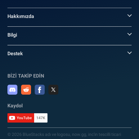
Hakkımızda
Bilgi
Destek
BİZİ TAKİP EDİN
Kaydol
YouTube
147K
© 2026 BlueStacks adı ve logosu, now.gg, inc'in tescilli ticari