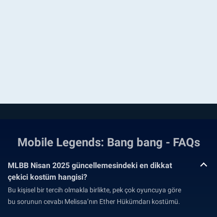
Mobile Legends: Bang bang - FAQs
MLBB Nisan 2025 güncellemesindeki en dikkat
çekici kostüm hangisi?
Bu kişisel bir tercih olmakla birlikte, pek çok oyuncuya göre
bu sorunun cevabı Melissa’nın Ether Hükümdarı kostümü.