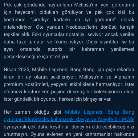
Pek çok gönderide hayranların Melissa’nın yeni görünümü
için heyecanlı oldukları görülüyor ve pek çok kişi bu
kostümün “şimdiye kadarki en iyi görünüm” olarak
nitelendiriyor. Öte yandan Neobeast’lerin dönüşü karışık
tepkiler aldı. Eski oyuncular nostaljiyi seviyor, ancak yeniler
daha taze temalar ve fikirler istiyor. Diğer sızıntılar ise bu
ayın ortasında sürpriz bir kahraman yenilemesi
gerçekleşeceğine işaret ediyor.
Nisan 2025, Mobile Legends: Bang Bang için gişe rekorları
kıran bir ay olarak şekilleniyor: Melissa’nın ve Alpha’nın
premium kostümleri, yepyeni etkinliklerle harmanlıyor. İster
efsanevi kostümlerin peşine düşmüş bir koleksiyoncu olun,
ister gündelik bir oyuncu, herkes için bir şeyler var.
Her zaman olduğu gibi
Mobile Legends: Bang Bang
oyununu BlueStacks kullanarak klavye ve fareyle bir PC’de
oynayarak çok daha keyifli bir deneyim elde edebileceğinizi
unutmayın. Oyuna eklenen en yeni kahramanlar hakkında