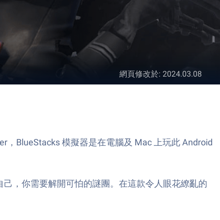
網頁修改於
:
2024.03.08
Shooter，BlueStacks 模擬器是在電腦及 Mac 上玩此 Android
 的神秘任務中迷失自己，你需要解開可怕的謎團。在這款令人眼花繚亂的