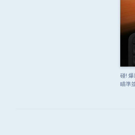
碰! 爆
瞄準