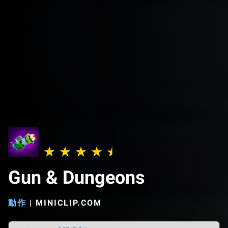
Gun & Dungeons
動作
|
MINICLIP.COM