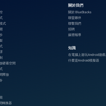
關於我們
控
關於 BlueStacks
式
聯盟夥伴
 模式
聯繫我們
開
招聘
步
媒體報導
製
式
知識
譯
在電腦上遊玩Android遊戲
制
什麼是Android模擬器
放硬碟空間
式
間釋放
令
能
時間轉換器