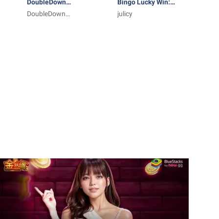
DoubleDown
Bingo Lucky Win:
Casino Vegas
DoubleDown
New Challenge
julicy
Slots
Interactive BV