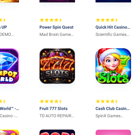
m UP
Power Spin Quest
Quick Hit Casino
 DEMO
Mad Brain Games
Slot Games
Scientific Games
LTD
Interactive
World™ -
Fruit 777 Slots
Cash Club Casino
sino
Casino -
TD AUTO REPAIRS
- Vegas Slots
SpinX Games
as Slot
INC
Limited
s