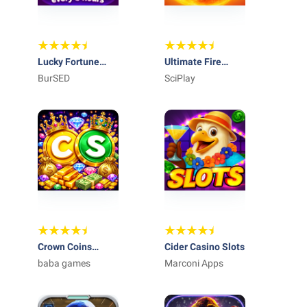
Lucky Fortune
Ultimate Fire
Spin-Real Reward
BurSED
Link™ Slots
SciPlay
Crown Coins
Cider Casino Slots
Casino Real
baba games
Marconi Apps
Money