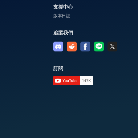
支援中心
版本日誌
追蹤我們
訂閱
YouTube
147K