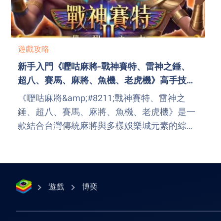
遊戲攻略
新手入門《嚦咕麻將-戰神賽特、雷神之錘、
超八、賽馬、麻將、魚機、老虎機》高手技巧
大解密，在嚦咕麻將中穩穩賺金幣、玩得更聰
《嚦咕麻將&amp;#8211;戰神賽特、雷神之
明！
錘、超八、賽馬、麻將、魚機、老虎機》是一
款結合台灣傳統麻將與多樣娛樂城元素的綜合
型休閒博弈遊戲，由 BOGE NETWORK
TECHNOLOGY LIMITED（博格網絡科技股份
有限公司）發行，適合成年玩家在Android平
台上輕鬆下載遊玩。這款遊戲不僅有正...
遊戲
博奕