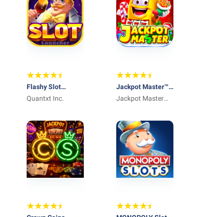
Flashy Slot
Jackpot Master™
Launcher
Quantxt Inc.
Slots - Casino
Jackpot Master
Casino