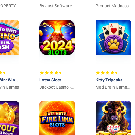
ROPERTY
By Just Software
Las Vegas Slots
Product Madness
NS LTD
Win: Win
Lotsa Slots -
Kitty Tripeaks
ney in
 Win Games
Casino Games
Jackpot Casino -
Mad Brain Games
Free Vegas Slot
LTD
akes
Machines