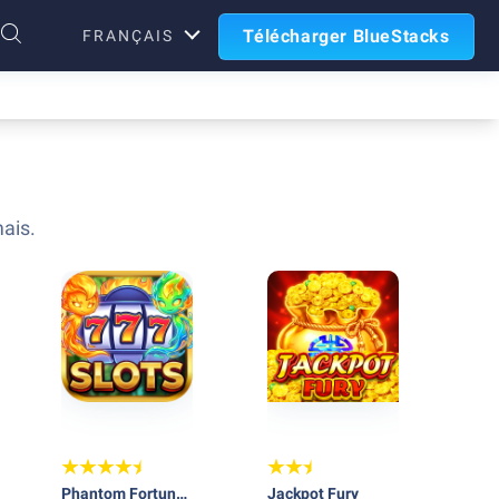
Télécharger BlueStacks
FRANÇAIS
mais.
Phantom Fortune
Jackpot Fury