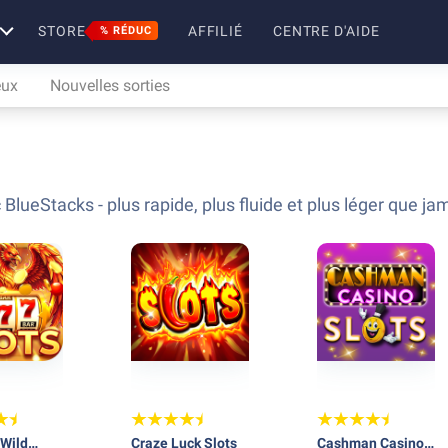
STORE
AFFILIÉ
CENTRE D'AIDE
% RÉDUC
eux
Nouvelles sorties
lueStacks - plus rapide, plus fluide et plus léger que ja
 Wild
Craze Luck Slots
Cashman Casino