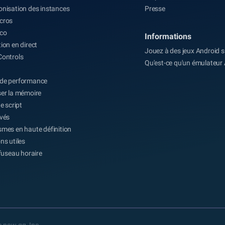
nisation des instances
Presse
cros
co
Informations
ion en direct
Jouez à des jeux Android 
Controls
Qu'est-ce qu'un émulateur
de performance
er la mémoire
e script
evés
mes en haute définition
ns utiles
 fuseau horaire