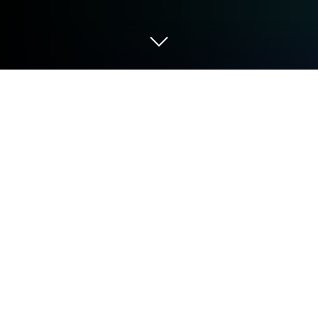
在 PC 或 Mac 上玩 BMX 自行車極限自
行車遊戲 GT Cycle Stunt
《BMX 自行車極限自行車遊戲 GT Cycle Stunt》是由
PlayFlix 代理發行的休閒。BlueStacks是在PC或Mac
上玩這款Android遊戲的最佳平台，讓您獲得沉浸式
的遊戲體驗。
準備好挑戰極限，體驗刺激的自由騎行，探索壯麗的
風景。在這款遊戲中，您將成為一名極限自行車騎
手，冒險在多個挑戰場景中，挑戰各種獨特的自行車