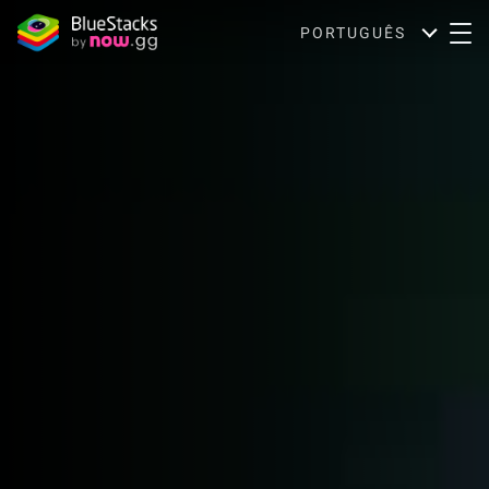
PORTUGUÊS