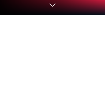
在 PC 或 Mac 上運行 Adblock
Browser: Fast & Secure
《Adblock Browser: Fast & Secure》是由 eyeo
GmbH 代理發行的通訊應用。BlueStacks 是在 PC 或
Mac 上體驗這款 Android 應用的最佳平台，讓您獲得
沉浸式的應用體驗。
Adblock Browser 是一款專為隱私與速度設計的瀏覽
器，能有效阻擋惱人的廣告、保護你的個資，並提供
更流暢的網路體驗。現在透過 BlueStacks，在 PC 上
享受更寬廣的視野，暢快瀏覽無干擾的網頁！