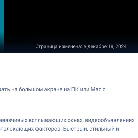
Страница изменена
:
в декабре 18, 2024
рать на большом экране на ПК или Mac с
 навязчивых всплывающих окнах, видеообъявлениях
 отвлекающих факторов. Быстрый, стильный и