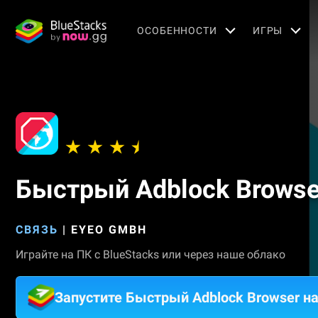
OСОБЕННОСТИ
ИГРЫ
Быстрый Adblock Browse
СВЯЗЬ
|
EYEO GMBH
Играйте на ПК с BlueStacks или через наше облако
Запустите Быстрый Adblock Browser н