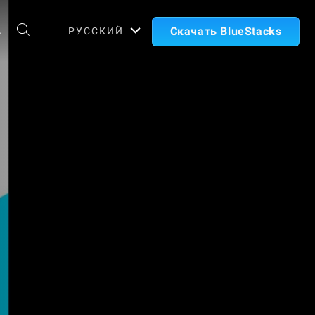
А
Скачать BlueStacks
РУССКИЙ