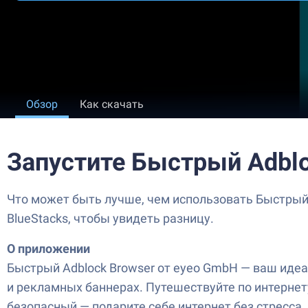
Обзор
Как скачать
Запустите Быстрый Adblo
Что может быть лучше, чем использовать Быстрый 
BlueStacks, чтобы увидеть разницу.
О приложении
Быстрый Adblock Browser от eyeo GmbH — ваш иде
и рекламных баннерах. Путешествуйте по интернет
безопасный — подарите себе интернет без стресса.