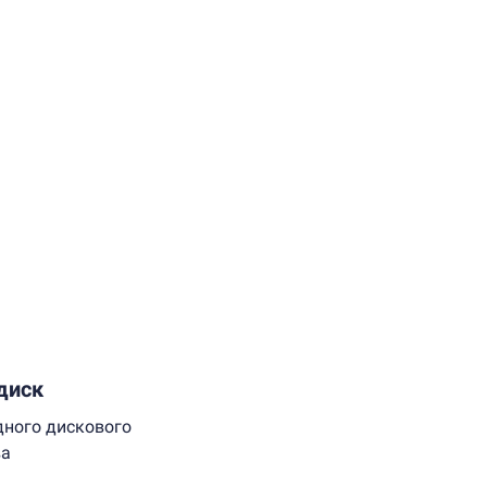
диск
дного дискового
ва