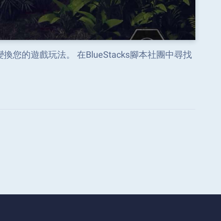
”變換您的遊戲玩法。 在BlueStacks腳本社團中尋找