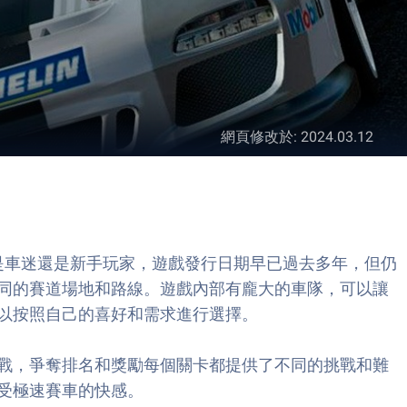
網頁修改於
:
2024.03.12
家不論您是車迷還是新手玩家，遊戲發行日期早已過去多年，但仍
同的賽道場地和路線。遊戲內部有龐大的車隊，可以讓
以按照自己的喜好和需求進行選擇。
戰，爭奪排名和獎勵每個關卡都提供了不同的挑戰和難
受極速賽車的快感。