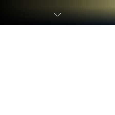
在 PC 或 Mac 上玩 山海鏡花
《山海鏡花》是由 RAGDOLL GAMING 代理發行的角
色扮演遊戲。BlueStacks是在PC或Mac上玩這款
Android遊戲的最佳平台，讓您獲得沉浸式的遊戲體
驗。
《山海鏡花》將古老神話與現代美學相融合，呈現一
個全新的奇幻世界，讓玩家身歷其境，沉浸在精彩的
故事劇情與多樣的角色戰鬥玩法之中。