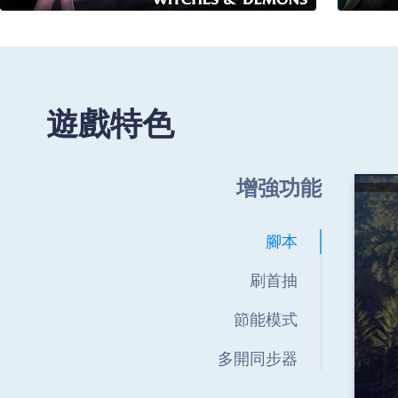
遊戲特色
增強功能
腳本
刷首抽
節能模式
多開同步器