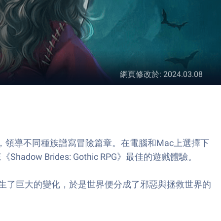
網頁修改於
:
2024.03.08
入異世界領域，領導不同種族譜寫冒險篇章。在電腦和Mac上選擇下
w Brides: Gothic RPG》最佳的遊戲體驗。
生了巨大的變化，於是世界便分成了邪惡與拯救世界的