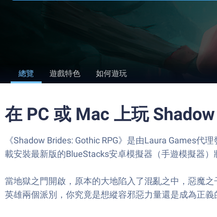
總覽
遊戲特色
如何遊玩
在 PC 或 Mac 上玩 Shadow B
《Shadow Brides: Gothic RPG》是由La
載安裝最新版的BlueStacks安卓模擬器（手遊模擬器）將會
當地獄之門開啟，原本的大地陷入了混亂之中，惡魔之
英雄兩個派別，你究竟是想縱容邪惡力量還是成為正義