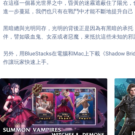
在這樣一個暮光世界之中，昏黃的迷霧遮蔽住了陽光，
進一步蔓延，我們也只有在戰鬥中才能不斷地提升自己
黑暗總與光明同存，光明的背後正是因為有黑暗的承托
伴，譬如吸血鬼、女巫或者惡魔，來抵抗這些未知的邪
另外，用BlueStacks在電腦和Mac上下載《Shado
作讓玩家快速上手。