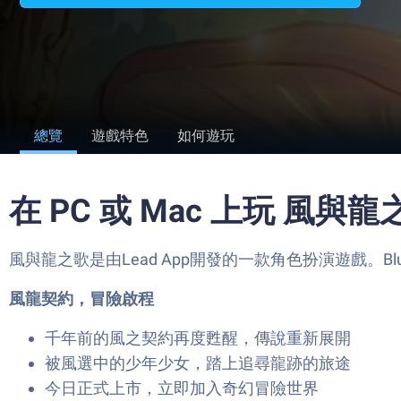
總覽
遊戲特色
如何遊玩
在 PC 或 Mac 上玩 風與龍
風與龍之歌是由Lead App開發的一款角色扮演遊戲。Blu
風龍契約，冒險啟程
千年前的風之契約再度甦醒，傳說重新展開
被風選中的少年少女，踏上追尋龍跡的旅途
今日正式上市，立即加入奇幻冒險世界