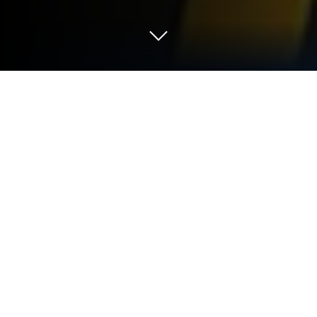
在 PC 或 Mac 上玩 Tap Dungeon Hero
（點擊地下城英雄）
Tap Dungeon Hero （點擊地下城英雄）是由
6Monkeys Studio研發的二次元風格動作冒險RPG遊
戲。BlueStacks應用播放機是在電腦及Mac上玩此
Android遊戲的最佳平台，可為您帶來身臨其境的遊
戲體驗。
黑漆漆的地牢正被邪惡生物佔領，你需要把他們消滅
在地牢中，保護世界免受邪惡力量侵害。你要雇傭戰