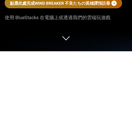
點選此處完成WIND BREAKER 不良たちの英雄譚預註冊
使用 BlueStacks 在電腦上或透過我們的雲端玩遊戲
在 PC 或 Mac 上玩 WIND BREAKER 不
良たちの英雄譚
走進WIND BREAKER 不良たちの英雄譚的世界，一
款Kodansha Ltd.開發的驚險刺激的角色扮演遊戲。
在BlueStacks應用播放機上玩這款Android遊戲，在
PC或Mac上享受身臨其境的遊戲體驗。