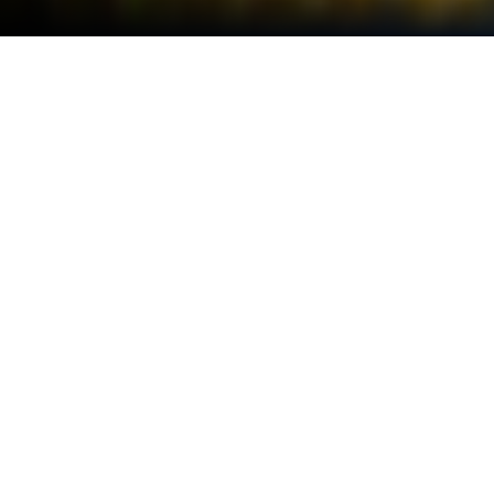
在 PC 或 Mac 上玩 Empire City: Build
and Conquer
RED BRIX COMPUTER SYSTEMS推出的模擬遊戲
Empire City: Build and Conquer將給你帶來無與倫比
的遊戲體驗。在PC或Mac上使用BlueStacks可享受
精准的遊戲操控、高FPS畫面和各種頂級功能，全面
提升你的遊戲體驗。
關於遊戲
Empire City: Build and Conquer 是一款由 RED BRIX
COMPUTER SYSTEMS 打造的古文明題材
Simulation。你從一片荒地起步，親手規劃城市、挖