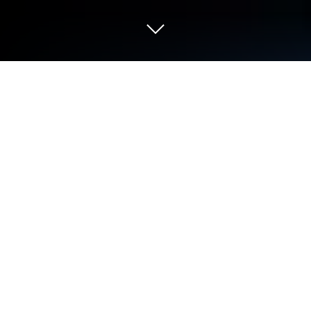
在 PC 或 Mac 上玩 醫起救世界：鼠裡
逃生
醫起救世界：鼠裡逃生是由頑星遊戲開發的一款策略
遊戲。BlueStacks 應用程式模擬器是你在電腦或
Mac 上玩這款 Android 遊戲，獲得身臨其境的遊戲體
驗的最佳平台。
鬥氣覺醒、異火降世
正版授權還原經典世界，重返熱血沸騰的鬥氣
大陸