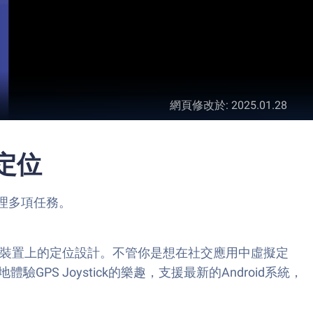
網頁修改於
:
2025.01.28
擬定位
鬆處理多項任務。
ndroid裝置上的定位設計。不管你是想在社交應用中虛擬定
S Joystick的樂趣，支援最新的Android系統，