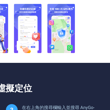
k，虛擬定位
在右上角的搜尋欄輸入並搜尋 AnyGo-