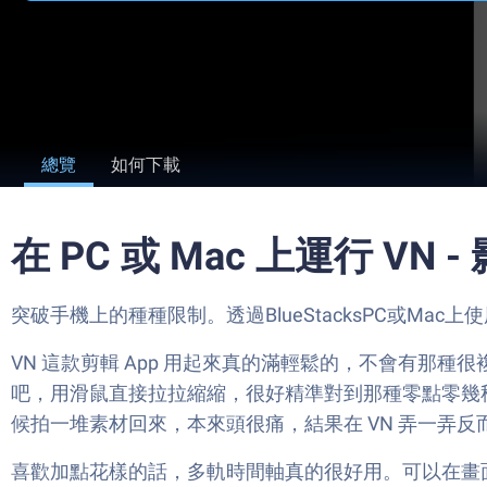
總覽
如何下載
在 PC 或 Mac 上運行 VN
突破手機上的種種限制。透過BlueStacksPC或Mac上使用
VN 這款剪輯 App 用起來真的滿輕鬆的，不會有
吧，用滑鼠直接拉拉縮縮，很好精準對到那種零點零幾
候拍一堆素材回來，本來頭很痛，結果在 VN 弄一弄
喜歡加點花樣的話，多軌時間軸真的很好用。可以在畫