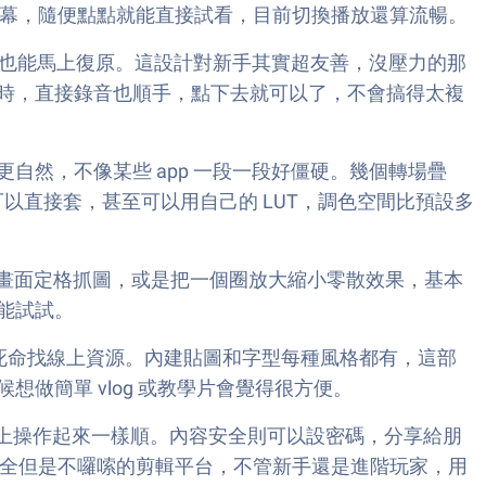
全螢幕，隨便點點就能直接試看，目前切換播放還算流暢。
到也能馬上復原。這設計對新手其實超友善，沒壓力的那
時，直接錄音也順手，點下去就可以了，不會搞得太複
然，不像某些 app 一段一段好僵硬。幾個轉場疊
可以直接套，甚至可以用自己的 LUT，調色空間比預設多
是把畫面定格抓圖，或是把一個圈放大縮小零散效果，基本
能試試。
也不必死命找線上資源。內建貼圖和字型每種風格都有，這部
做簡單 vlog 或教學片會覺得很方便。
連在藍疊上操作起來一樣順。內容安全則可以設密碼，分享給朋
能齊全但是不囉嗦的剪輯平台，不管新手還是進階玩家，用