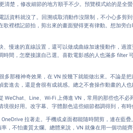
點，看得更清楚，修改細節的地方順手不少。預覽模式給的是
接個電話資料就沒了。回溯或取消動作沒限制，不小心多剪
在歌裡標記節拍，剪出來的畫面變得更有律動。想加旁白
、慢速的直線設置，還可以做成曲線加速慢動作，過渡更自
間，怎麼接讓自己選。喜歡電影感的人也滿多 filter 
上很多那種神奇效果，在 VN 按幾下就能做出來。不論
幀套進去，還是會很有成就感。總之不會操作動畫的人也
eChat、Line、Wi-Fi 上傳進 VN，常用的那些
情境很好用。改字幕、字體顏色這些細節都調得到，有時候想
ve、OneDrive 拉著走。手機或桌面都能隨時開剪，
高幀率，不怕畫質太爛。總體來說，VN 就像在用一個功