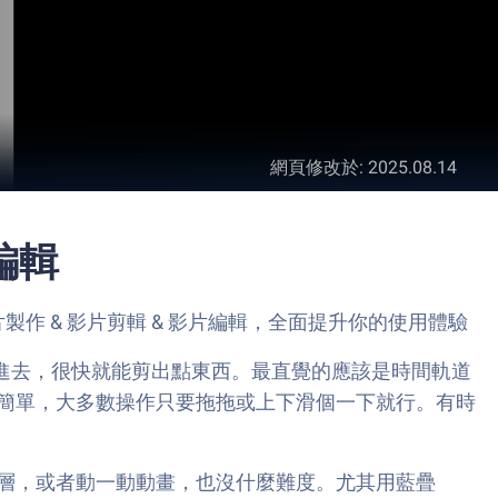
網頁修改於
:
2025.08.14
片編輯
– 影片製作 & 影片剪輯 & 影片編輯，全面提升你的使用體驗
丟進去，很快就能剪出點東西。最直覺的應該是時間軌道
簡單，大多數操作只要拖拖或上下滑個一下就行。有時
層，或者動一動動畫，也沒什麼難度。尤其用藍疊