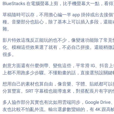
BlueStacks 在電腦螢幕上剪，比手機螢幕大一
草稿隨時可以存，不用擔心編一半 app 掛掉或出去
種。音樂部分也貼心，除了基本上可以插入多段，還能
雜。
影片特效這塊反正能玩的也不少，像變速功能除了常見快
化、模糊這些效果選了就有，不必自己拼接。還能稍微調時
很多。
創意方面還有什麼倒帶、變焦這些，平常滑 IG、抖音
上都不用跑多少步驟。不懂動畫的話，直接選預設關鍵
想用自己的素材也算自由，像音樂、字體、貼紙都可以從 W
分算豐富。SRT 字幕檔也能導進來，對搭配長片有字的
多人協作部分其實也有比如用雲端同步，Google Dri
友也比較不怕亂外流。輸出選參數蠻細的，有 4K 跟