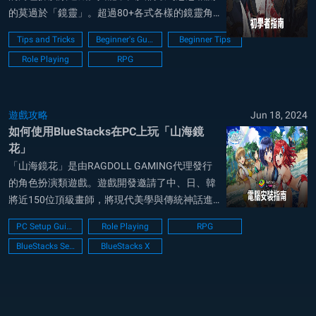
的莫過於「鏡靈」。超過80+各式各樣的鏡靈角
色，分成「天」、「靈」、「凡」、「怪」四個
Tips and Tricks
Beginner's Guide
Beginner Tips
種族，參考文學古籍後，針對鏡靈進行詳細的人
Role Playing
RPG
物設定，進而塑造出獨具特色的人物形象，讓每
一個鏡靈角色都散發著獨特的魅力以及識...
遊戲攻略
Jun 18, 2024
如何使用BlueStacks在PC上玩「山海鏡
花」
「山海鏡花」是由RAGDOLL GAMING代理發行
的角色扮演類遊戲。遊戲開發邀請了中、日、韓
將近150位頂級畫師，將現代美學與傳統神話進
行完美融合，打造出有別於既定刻板印象的全新
PC Setup Guide
Role Playing
RPG
視覺，細膩刻畫遊戲場景，對於出場主角與鏡靈
BlueStacks Setup
BlueStacks X
的精雕細琢，突破傳統，帶來全新的山海世界。
在電腦上用BlueStacks玩時效...