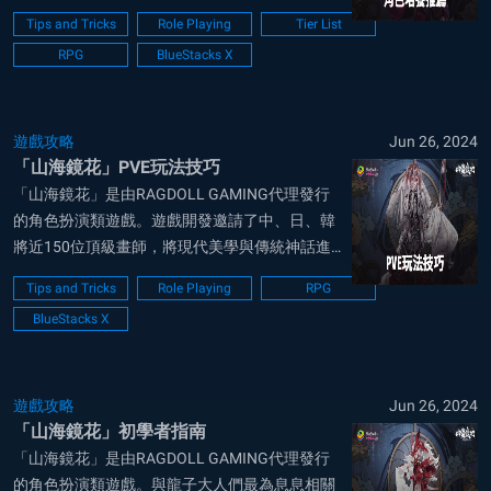
害輸出」、「靈氣操控」、「進攻輔助」、「防
Tips and Tricks
Role Playing
Tier List
禦輔助」、「速度控制」等五種類型的鏡靈特
RPG
BlueStacks X
性，搭配每個鏡靈獨有的技能，創造出千變萬化
的玩法。 最強角色推薦—：燭陰 推薦理由...
遊戲攻略
Jun 26, 2024
「山海鏡花」PVE玩法技巧
「山海鏡花」是由RAGDOLL GAMING代理發行
的角色扮演類遊戲。遊戲開發邀請了中、日、韓
將近150位頂級畫師，將現代美學與傳統神話進
行完美融合，打造出有別於既定刻板印象的全新
Tips and Tricks
Role Playing
RPG
視覺，細膩刻畫遊戲場景，對於出場主角與鏡靈
BlueStacks X
的精雕細琢，突破傳統，帶來全新的山海世界。
歷練 在「山海鏡花」中，歷練玩法不...
遊戲攻略
Jun 26, 2024
「山海鏡花」初學者指南
「山海鏡花」是由RAGDOLL GAMING代理發行
的角色扮演類遊戲。與龍子大人們最為息息相關