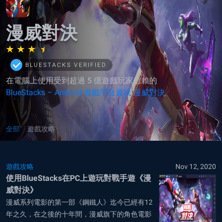
漫威對決
BLUESTACKS VERIFIED
在電腦上使用受到超過 5 億遊戲玩家信賴的
BlueStacks – Android 遊戲平台遊玩 漫威對決
全部
遊戲攻略
遊戲攻略
Nov 12, 2020
使用BlueStacks在PC上遊玩對戰手遊《漫
威對決》
漫威系列電影的第一部《鋼鐵人》迄今已經有12
年之久，在之後的十年間，漫威旗下的角色電影