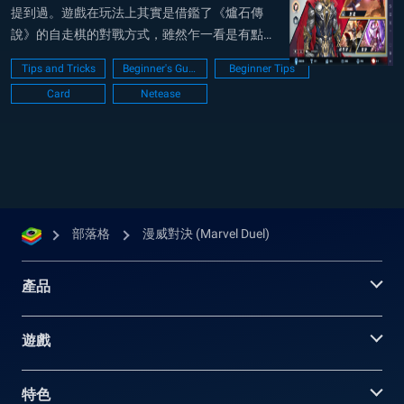
提到過。遊戲在玩法上其實是借鑑了《爐石傳
說》的自走棋的對戰方式，雖然乍一看是有點點
似套皮，但其實在陣營設計上《漫威對決》有著
Tips and Tricks
Beginner's Guide
Beginner Tips
不少令人眼睛為之一亮的設計。 點擊遊戲介面上
Card
Netease
的冒險這邊，我們可以點擊進入英雄試煉場，遊
戲引導就會帶你去了解每個超級英雄陣營都有各
自特色...
部落格
漫威對決 (Marvel Duel)
產品
遊戲
特色