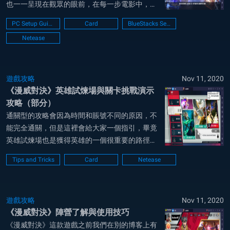
也一一呈現在觀眾的眼前，在每一步電影中，都
有其獨特的伏筆，將漫威系列的故事串到一起，
PC Setup Guide
Card
BlueStacks Setup
成為一個龐大的漫威世界觀。 這樣的龐大世界
Netease
觀，如同很多大世界觀的電影如哈利波特系列一
樣，都吸引了來自全球的粉絲，賺取了大量的票
房及...
遊戲攻略
Nov 11, 2020
《漫威對決》英雄試煉場與關卡挑戰演示
攻略（部分）
通關型的攻略會因為時間和賬號不同的原因，不
能完全通關，但是這裡會給大家一個指引，畢竟
英雄試煉場也是獲得英雄的一個很重要的路徑。
英雄試煉 [索爾-對抗女法師] 這裡會教你使用對戰
Tips and Tricks
Card
Netease
的基本技巧，我們可以及時查看卡牌，了解卡牌
內容，因為在這個階段，開始遊戲沒有倒計時。
英雄試煉 [索爾-三勇士萬歲]...
遊戲攻略
Nov 11, 2020
《漫威對決》陣營了解與使用技巧
《漫威對決》這款遊戲之前我們在別的博客上有