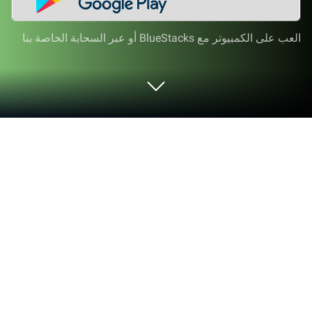
العب على الكمبيوتر مع BlueStacks أو عبر السحابة الخاصة بنا
العب LunaM : TH على الكمبيوتر العادي أو
جهاز الماك
انضم إلى ملايين الأشخاص لتجربة LunaM : TH، وهي لعبة
تقمص الأدوار مثيرة من soulgames‏. مع BlueStacks
تطبيق الألعاب الشهير، ستكون دائمًا متقدمًا بخطوة على
خصمك، ومستعدًا للتغلب عليه من خلال طريقة لعب أسرع
وتحكم أفضل بالماوس ولوحة المفاتيح على جهاز الكمبيوتر