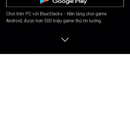
Chơi trên PC với BlueStacks - Nền tảng chơi game
Android, được hơn 500 triệu game thủ tin tưởng.