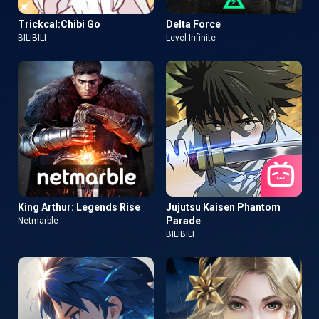
Trickcal:Chibi Go
Delta Force
BILIBILI
Level Infinite
King Arthur: Legends Rise
Jujutsu Kaisen Phantom
Parade
Netmarble
BILIBILI