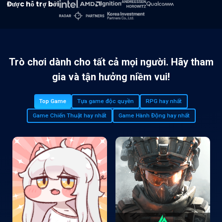
Được hỗ trợ bởi
Trò chơi dành cho tất cả mọi người. Hãy tham
gia và tận hưởng niềm vui!
Top Game
Tựa game độc quyền
RPG hay nhất
Game Chiến Thuật hay nhất
Game Hành Động hay nhất