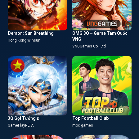
Demon: Sun Breathing
OMG 3Q – Game Tam Quốc
VNG
Hong Kong Winsun
VNGGames Co., Ltd
3Q Gọi Tướng Đi
Top Football Club
GamePlayNLTA
moc games