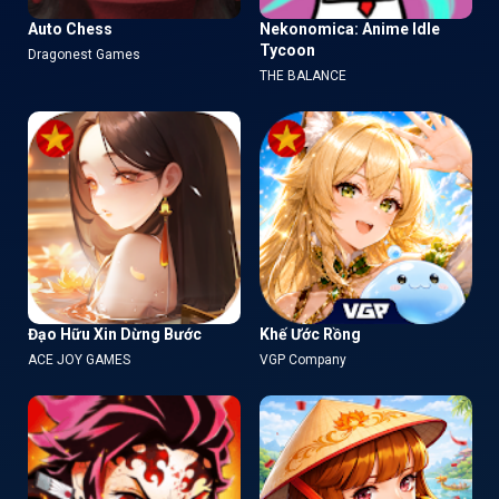
Auto Chess
Nekonomica: Anime Idle
Tycoon
Dragonest Games
THE BALANCE
Đạo Hữu Xin Dừng Bước
Khế Ước Rồng
ACE JOY GAMES
VGP Company