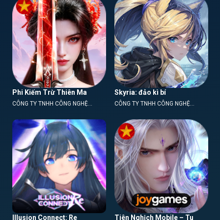
Phi Kiếm Trừ Thiên Ma
Skyria: đảo kì bí
CÔNG TY TNHH CÔNG NGHỆ
CÔNG TY TNHH CÔNG NGHỆ
MẠNG A&T
TWINSEL
Illusion Connect: Re
Tiên Nghịch Mobile – Tu