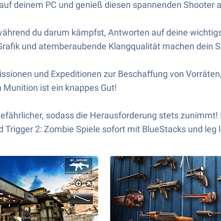
e auf deinem PC und genieß diesen spannenden Shooter 
während du darum kämpfst, Antworten auf deine wichtigs
rafik und atemberaubende Klangqualität machen dein Spi
ssionen und Expeditionen zur Beschaffung von Vorräten
 Munition ist ein knappes Gut!
efährlicher, sodass die Herausforderung stets zunimmt! B
ad Trigger 2: Zombie Spiele sofort mit BlueStacks und leg l