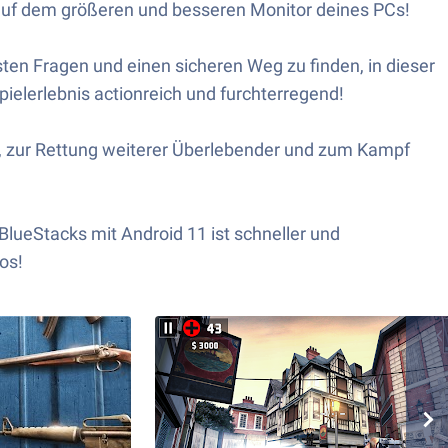
auf dem größeren und besseren Monitor deines PCs!
ten Fragen und einen sicheren Weg zu finden, in dieser
elerlebnis actionreich und furchterregend!
, zur Rettung weiterer Überlebender und zum Kampf
lueStacks mit Android 11 ist schneller und
os!