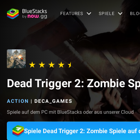
FEATURES
SPIELE
BLO
Dead Trigger 2: Zombie Sp
ACTION
|
DECA_GAMES
Spiele auf dem PC mit BlueStacks oder aus unserer Cloud
Spiele Dead Trigger 2: Zombie Spiele au