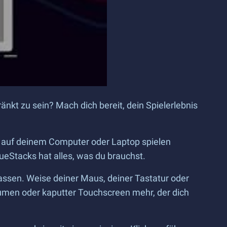
änkt zu sein? Mach dich bereit, dein Spielerlebnis
s auf deinem Computer oder Laptop spielen
lueStacks hat alles, was du brauchst.
ssen. Weise deiner Maus, deiner Tastatur oder
umen oder kaputter Touchscreen mehr, der dich