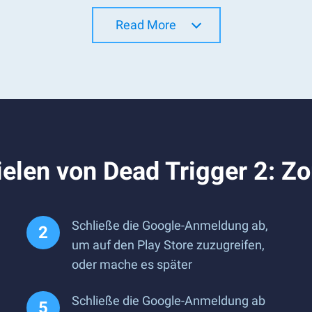
Read More
elen von Dead Trigger 2: Z
Schließe die Google-Anmeldung ab,
um auf den Play Store zuzugreifen,
oder mache es später
Schließe die Google-Anmeldung ab