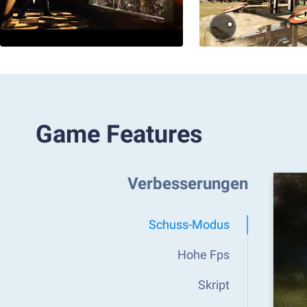
Game Features
Verbesserungen
Schuss-Modus
Hohe Fps
Skript