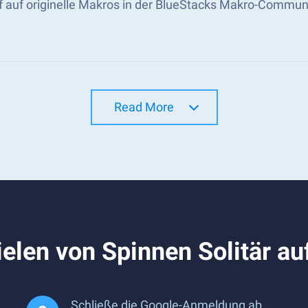
ff auf originelle Makros in der BlueStacks Makro-Commun
Read More
elen von Spinnen Solitär a
Schließe die Google-Anmeldung ab,