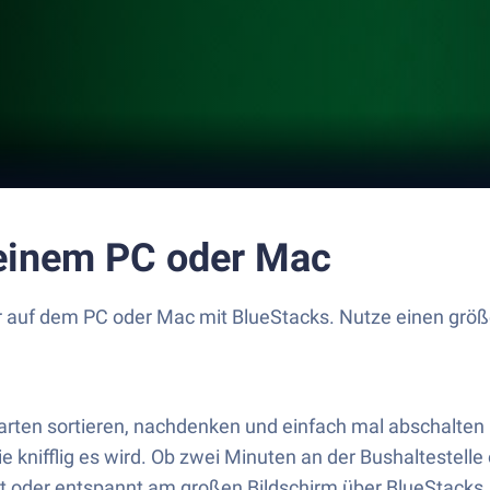
deinem PC oder Mac
r auf dem PC oder Mac mit BlueStacks. Nutze einen grö
 Karten sortieren, nachdenken und einfach mal abschalten
knifflig es wird. Ob zwei Minuten an der Bushaltestelle 
at oder entspannt am großen Bildschirm über BlueStacks.