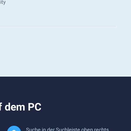
ity
uf dem PC
Suche in der Suchleiste oben rechts