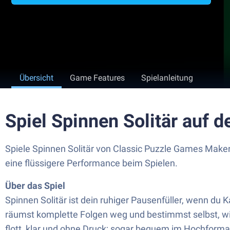
Übersicht
Game Features
Spielanleitung
Spiel Spinnen Solitär auf 
Spiele Spinnen Solitär von Classic Puzzle Games Make
eine flüssigere Performance beim Spielen.
Über das Spiel
Spinnen Solitär ist dein ruhiger Pausenfüller, wenn du
räumst komplette Folgen weg und bestimmst selbst, wie 
flott, klar und ohne Druck; sogar bequem im Hochform