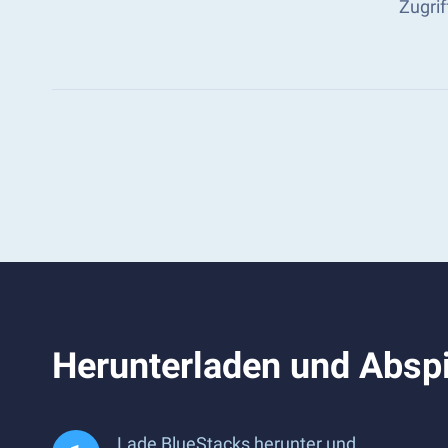
Zugri
Herunterladen und Abspi
Lade BlueStacks herunter und