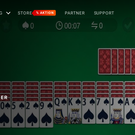
G
STORE
PARTNER
SUPPORT
% AKTION
KER