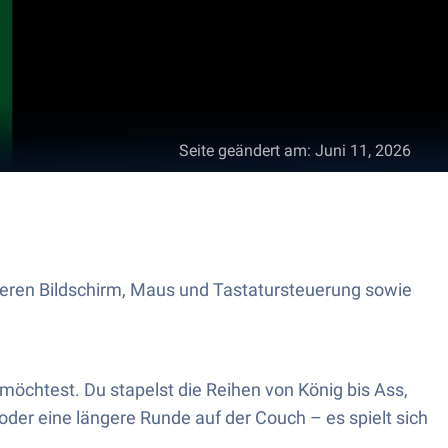
Seite geändert am
:
Juni 11, 2026
ßeren Bildschirm, Maus und Tastatursteuerung sowie
 möchtest. Du stapelst die Reihen von König bis Ass,
oder eine längere Runde auf der Couch – es spielt sich