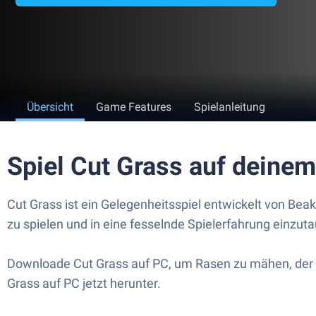
Übersicht
Game Features
Spielanleitung
Spiel Cut Grass auf deine
Cut Grass ist ein Gelegenheitsspiel entwickelt von Be
zu spielen und in eine fesselnde Spielerfahrung einzut
Downloade Cut Grass auf PC, um Rasen zu mähen, der in
Grass auf PC jetzt herunter.