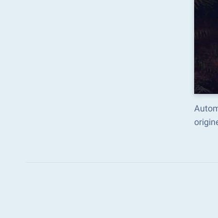
Autom
origi