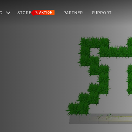
G
STORE
PARTNER
SUPPORT
% AKTION