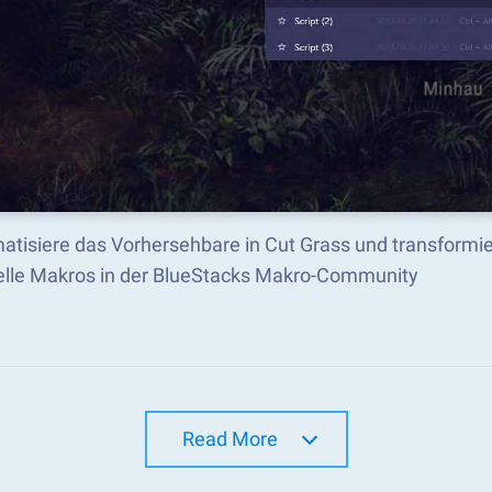
atisiere das Vorhersehbare in Cut Grass und transformie
nelle Makros in der BlueStacks Makro-Community
Read More