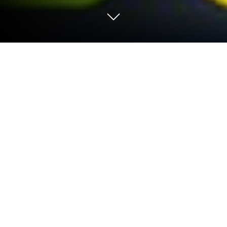
Spiel Monster Studio: Music Beats auf
deinem PC oder Mac
Zeig dein Können in Monster Studio: Music Beats,
der Gelegenheitsspiele-Spiel-Sensation von Tappy
Game. Gib mit BlueStacks deinem Gameplay einen
Boost, der es in sich hat: präzise Steuerung, hohe
FPS, kristallklare Grafik und viele erstklassige
Features auf deinem PC oder Mac.
Über das Spiel
Monster Studio: Music Beats bringt Spaß, Musik und