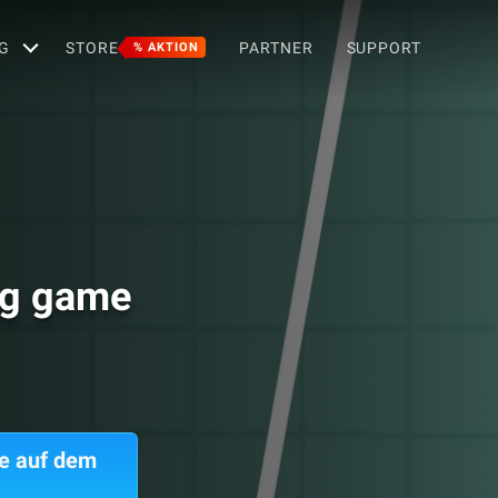
G
STORE
PARTNER
SUPPORT
% AKTION
ng game
e auf dem