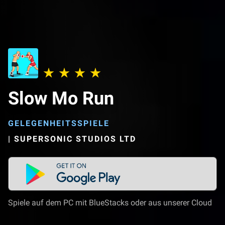
Slow Mo Run
GELEGENHEITSSPIELE
|
SUPERSONIC STUDIOS LTD
Spiele auf dem PC mit BlueStacks oder aus unserer Cloud