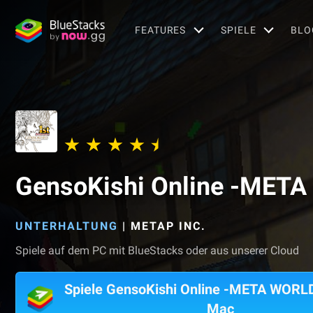
FEATURES
SPIELE
BLO
GensoKishi Online -MET
UNTERHALTUNG
|
METAP INC.
Spiele auf dem PC mit BlueStacks oder aus unserer Cloud
Spiele GensoKishi Online -META WORL
Mac