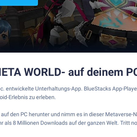
-META WORLD- auf deinem P
. entwickelte Unterhaltungs-App. BlueStacks App-Player 
id-Erlebnis zu erleben.
auf den PC herunter und nimm es in dieser Metaverse-N
 als 8 Millionen Downloads auf der ganzen Welt. Tritt n