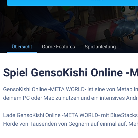
Übersicht
Game Features
Spielanleitung
Spiel GensoKishi Online 
GensoKishi Online -META WORLD- ist eine von Metap Inc
deinem PC oder Mac zu nutzen und ein intensives Andro
Lade GensoKishi Online -META WORLD- mit BlueStacks 
Horde von Tausenden von Gegnern auf einmal auf. Mehr