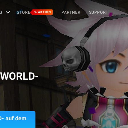
G
STORE
PARTNER
SUPPORT
% AKTION
A WORLD-
D- auf dem