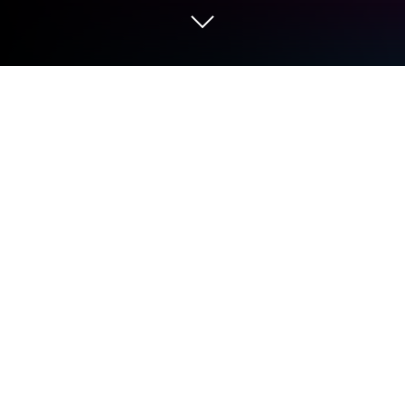
Nutze RTL+ auf deinem PC oder Mac
RTL+ ist eine Unterhaltungs-App, die von der RTL
interactive GmbH entwickelt wurde. Der BlueStacks
App-Player ist die beste Plattform, um diese
Android-App auf deinem PC oder Mac zu nutzen.
Unbegrenztes Streaming-Erlebnis
Mit RTL+ hast du Zugang zu einem gigantischen
Unterhaltungsangebot, das keine Wünsche
offenlässt. Melde dich an und genieße über 2.000